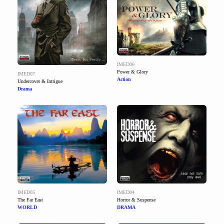
IMED06
Power & Glory
IMED07
Action
Undercover & Intrigue
Drama
IMED05
IMED04
The Far East
Horror & Suspense
WORLD
DRAMA