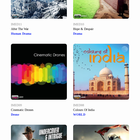
IMED11
IMED10
After The War
Hope & Despair
Human Drama
Drama
IMED09
IMED08
Cinematic Drones
Colours Of India
Drone
WORLD