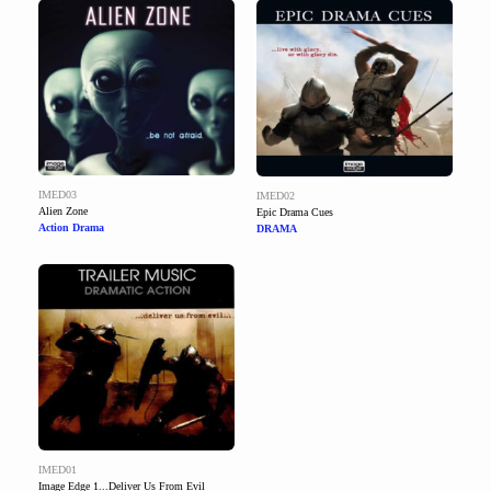
IMED03
IMED02
Alien Zone
Epic Drama Cues
Action Drama
DRAMA
IMED01
Image Edge 1...Deliver Us From Evil