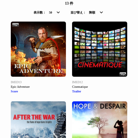
13 件
表示数：
50
並び替え：
降順
IMED13
IMED12
Epic Adventure
Cinematique
Score
Trailer