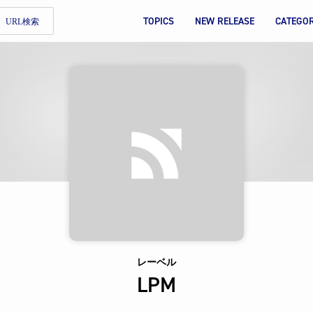
TOPICS
NEW RELEASE
CATEGO
URL検索
レーベル
LPM