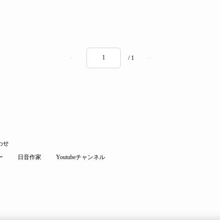
/ 1
わせ
ー
日音作家
Youtubeチャンネル