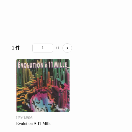
1 件
/ 1
LPM18906
Evolution A 11 Mille