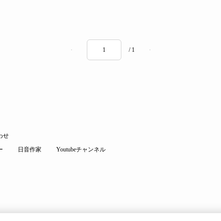
/ 1
わせ
ー
日音作家
Youtubeチャンネル