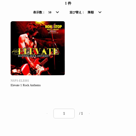
1 件
表示数：
50
並び替え：
降順
NSPS-ELE001
Elevate 1 Rock Anthems
/ 1