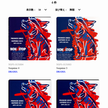
4 件
表示数：
50
並び替え：
降順
NSPS-SUS004
NSPS-SUS003
Suspense 4
Suspense 3
DRAMA
DRAMA