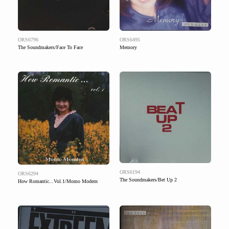
ORS6796
ORS6495
The Soundmakers/Face To Face
Memory
ORS6194
ORS6294
The Soundmakers/Bet Up 2
How Romantic...Vol.1/Momo Modern