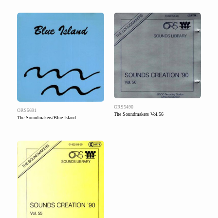
ORS5490
ORS5691
The Soundmakers Vol.56
The Soundmakers/Blue Island