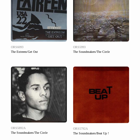
ORS6093
ORS5993
The Extreem/Get Out
The Soundmakers/The Circle
ORS5892A
ORS5792A
The Soundmakers/The Circle
The Soundmakers/Beat Up !