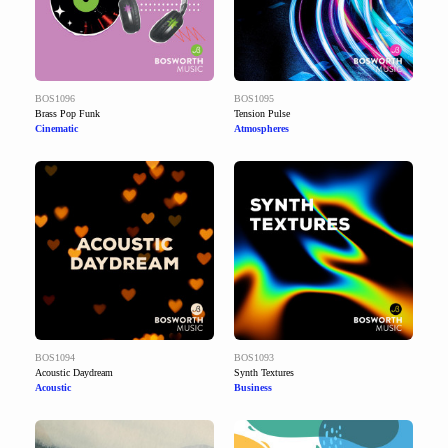
BOS1096
BOS1095
Brass Pop Funk
Tension Pulse
Cinematic
Atmospheres
BOS1094
BOS1093
Acoustic Daydream
Synth Textures
Acoustic
Business