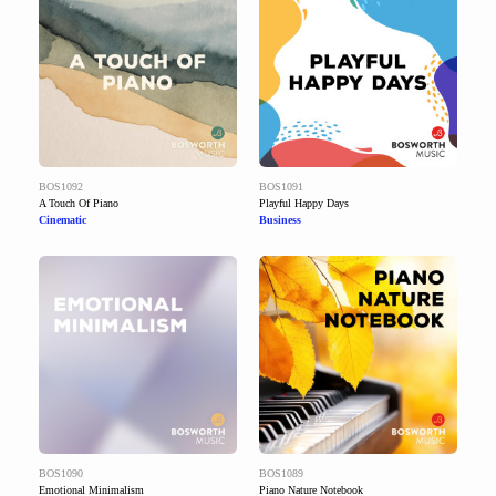
BOS1092
BOS1091
A Touch Of Piano
Playful Happy Days
Cinematic
Business
BOS1090
BOS1089
Emotional Minimalism
Piano Nature Notebook