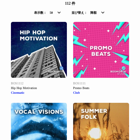
112 件
表示数：
50
並び替え：
降順
BOS1112
BOS1111
Hip Hop Motivation
Promo Beats
Cinematic
Club