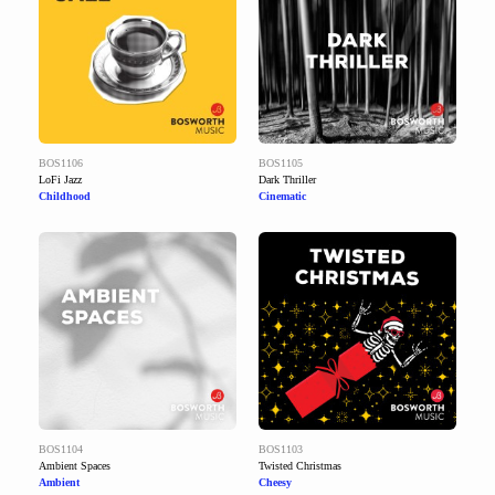
BOS1106
BOS1105
LoFi Jazz
Dark Thriller
Childhood
Cinematic
BOS1104
BOS1103
Ambient Spaces
Twisted Christmas
Ambient
Cheesy