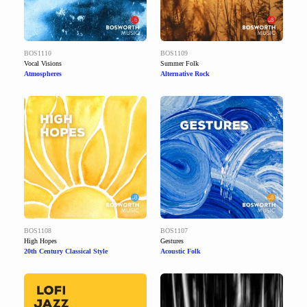
BOS1110
BOS1109
Vocal Visions
Summer Folk
Atmospheres
Alternative Rock
BOS1108
BOS1107
High Hopes
Gestures
20th Century Classical Style
Acoustic Folk