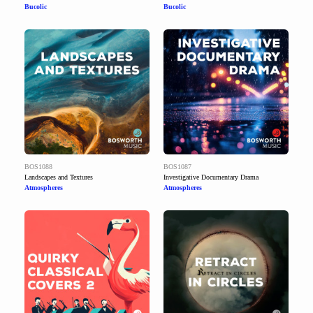
Bucolic
Bucolic
BOS1088
BOS1087
Landscapes and Textures
Investigative Documentary Drama
Atmospheres
Atmospheres