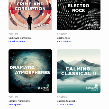
BOS1068
BOS1067
Crime And Corruption
Electro Rock
Classical Idiom
Rock Techno
BOS1066
BOS1065
Dramatic Atmospheres
Calming Classical II
Atmospheric
Classical Idiom