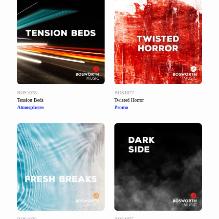
BOS1078
BOS1077
Tension Beds
Twisted Horror
Atmospheres
Promo