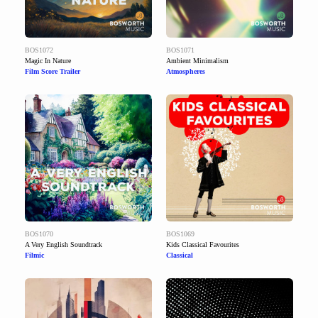
BOS1072
BOS1071
Magic In Nature
Ambient Minimalism
Film Score Trailer
Atmospheres
BOS1070
BOS1069
A Very English Soundtrack
Kids Classical Favourites
Filmic
Classical