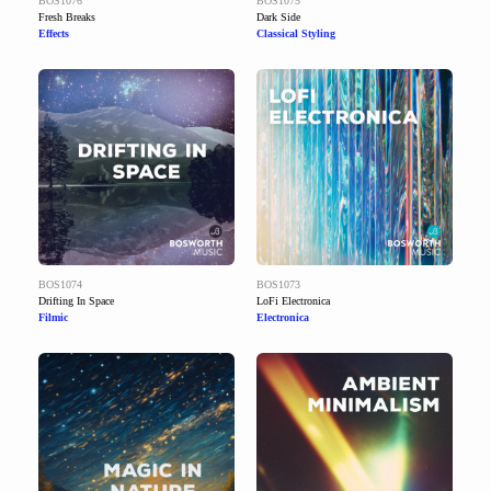
BOS1076
BOS1075
Fresh Breaks
Dark Side
Effects
Classical Styling
BOS1074
BOS1073
Drifting In Space
LoFi Electronica
Filmic
Electronica