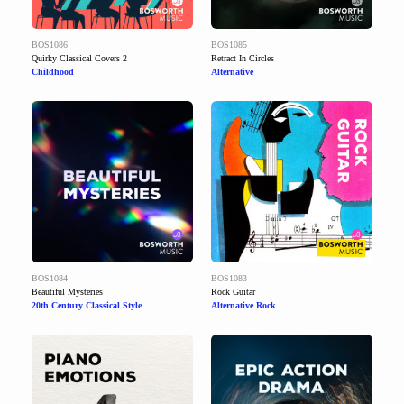
BOS1086
BOS1085
Quirky Classical Covers 2
Retract In Circles
Childhood
Alternative
BOS1084
BOS1083
Beautiful Mysteries
Rock Guitar
20th Century Classical Style
Alternative Rock