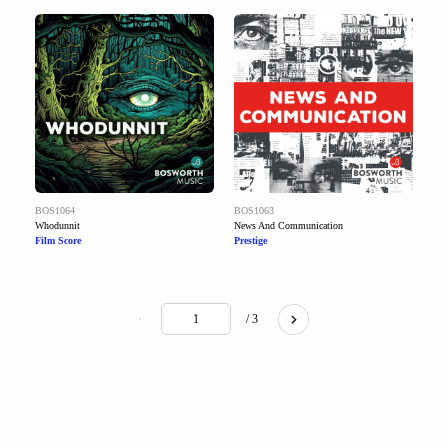
BOS1064
BOS1063
Whodunnit
News And Communication
Film Score
Prestige
/ 3