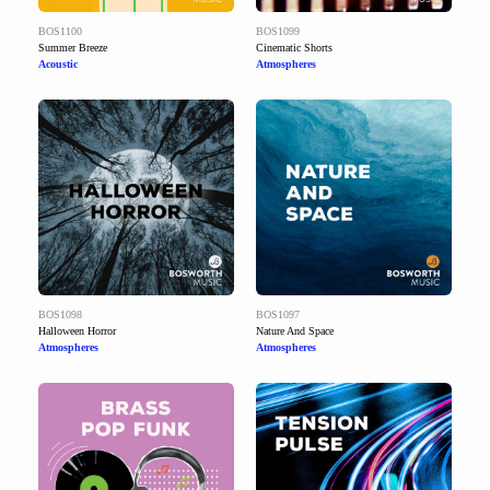
BOS1100
BOS1099
Summer Breeze
Cinematic Shorts
Acoustic
Atmospheres
BOS1098
BOS1097
Halloween Horror
Nature And Space
Atmospheres
Atmospheres