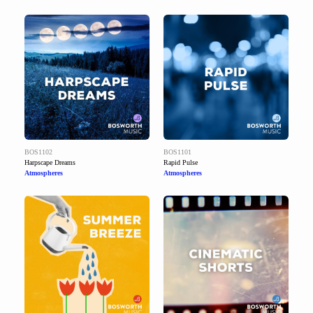
BOS1102
BOS1101
Harpscape Dreams
Rapid Pulse
Atmospheres
Atmospheres