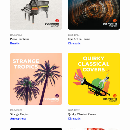
BOS1082
BOS1081
Piano Emotions
Epic Action Drama
Bucolic
Cinematic
BOS1080
BOS1079
Strange Tropics
Quirky Classical Covers
Atmospheres
Cinematic