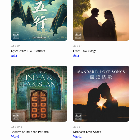
ACO016
ACO015
Epic China: Five Elements
Hindi Love Songs
Asia
Asia
ACO014
ACO013
Textures of India and Pakistan
Mandarin Love Songs
World
World