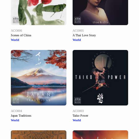
ACO006
ACO005
Scenes of China
A Thai Love Story
World
World
ACO004
ACO003
Japan Traditions
Taiko Power
World
World