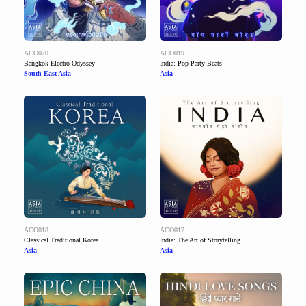
ACO020
ACO019
Bangkok Electro Odyssey
India: Pop Party Beats
South East Asia
Asia
ACO018
ACO017
Classical Traditional Korea
India: The Art of Storytelling
Asia
Asia