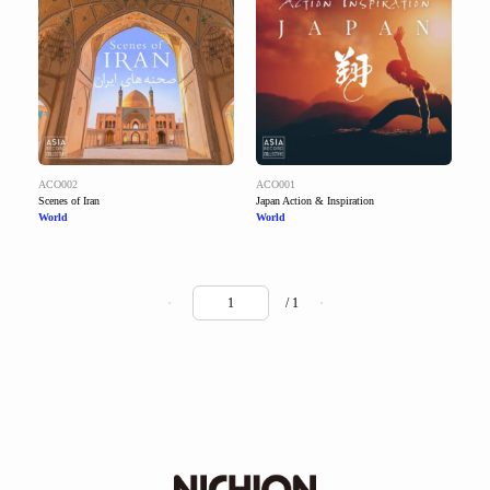
ACO002
ACO001
Scenes of Iran
Japan Action & Inspiration
World
World
/ 1