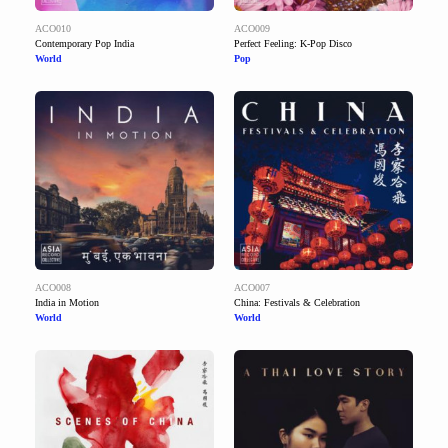
ACO010
ACO009
Contemporary Pop India
Perfect Feeling: K-Pop Disco
World
Pop
ACO008
ACO007
India in Motion
China: Festivals & Celebration
World
World