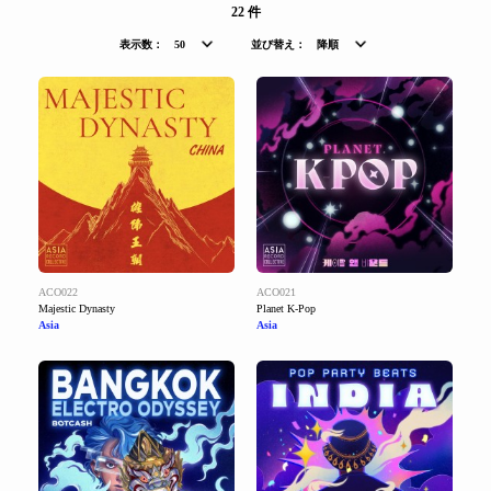
22 件
表示数：
50
並び替え：
降順
ACO022
ACO021
Majestic Dynasty
Planet K-Pop
Asia
Asia