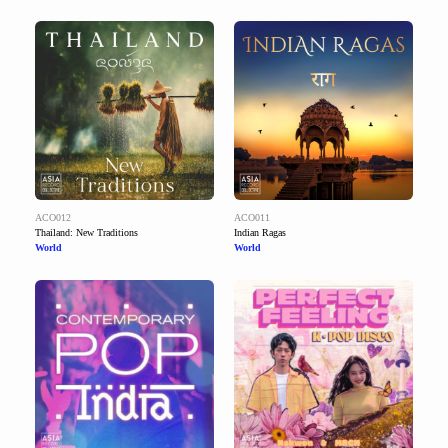
ACO012
ACO011
Thailand: New Traditions
Indian Ragas
World
World