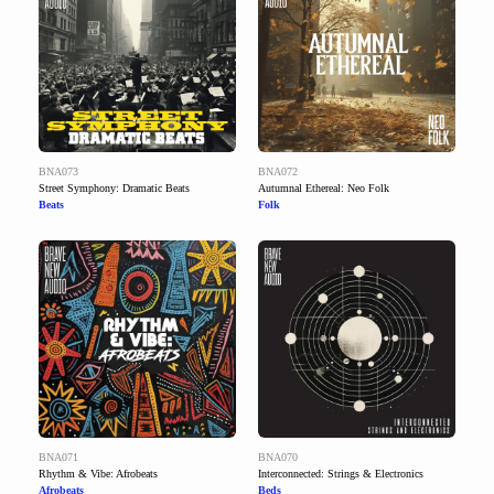
BNA073
BNA072
Street Symphony: Dramatic Beats
Autumnal Ethereal: Neo Folk
Beats
Folk
BNA071
BNA070
Rhythm & Vibe: Afrobeats
Interconnected: Strings & Electronics
Afrobeats
Beds