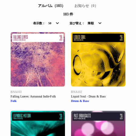
アルバム（103）
お知らせ（0）
103 件
表示数：
50
並び替え：
降順
BNA103
BNA102
Falling Leaves: Autumnal Indie-Folk
Liquid Soul - Drum & Bass
Folk
Drum & Bass