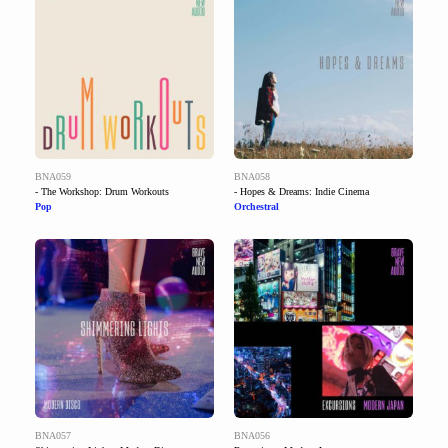
BNA059
BNA058
- The Workshop: Drum Workouts
- Hopes & Dreams: Indie Cinema
Pop
Orchestral
BNA057
BNA056