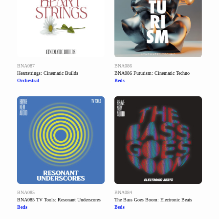
BNA087
BNA086
Heartstrings: Cinematic Builds
BNA086 Futurism: Cinematic Techno
Orchestral
Beds
BNA085
BNA084
BNA085 TV Tools: Resonant Underscores
The Bass Goes Boom: Electronic Beats
Beds
Beds