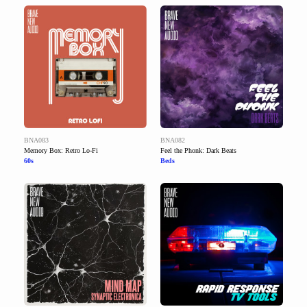
BNA083
BNA082
Memory Box: Retro Lo-Fi
Feel the Phonk: Dark Beats
60s
Beds