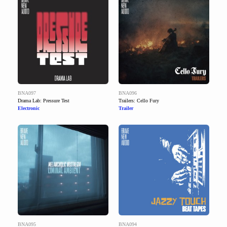
BNA097
BNA096
Drama Lab: Pressure Test
Trailers: Cello Fury
Electronic
Trailer
BNA095
BNA094