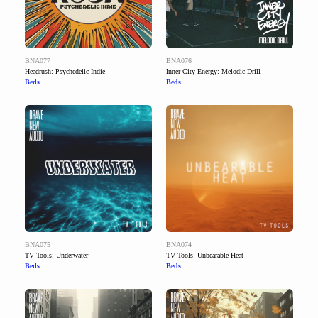
BNA077
BNA076
Headrush: Psychedelic Indie
Inner City Energy: Melodic Drill
Beds
Beds
BNA075
BNA074
TV Tools: Underwater
TV Tools: Unbearable Heat
Beds
Beds