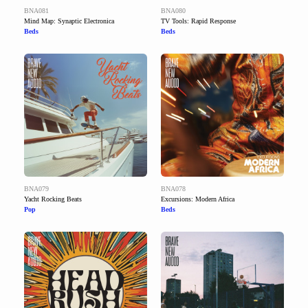
BNA081
BNA080
Mind Map: Synaptic Electronica
TV Tools: Rapid Response
Beds
Beds
BNA079
BNA078
Yacht Rocking Beats
Excursions: Modern Africa
Pop
Beds