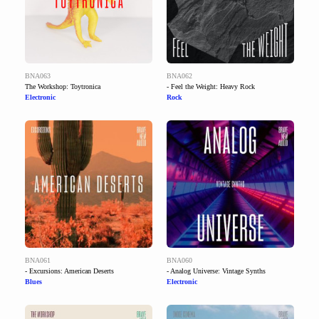
BNA063
BNA062
The Workshop: Toytronica
- Feel the Weight: Heavy Rock
Electronic
Rock
BNA061
BNA060
- Excursions: American Deserts
- Analog Universe: Vintage Synths
Blues
Electronic