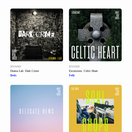
BNA069
BNA068
Drama Lab: Dark Crime
Excursions: Celtic Heart
Beds
Folk