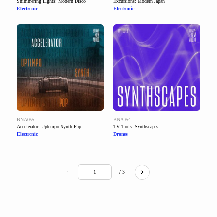
Shimmering Lights: Modern Disco
Excursions: Modern Japan
Electronic
Electronic
BNA055
BNA054
Accelerator: Uptempo Synth Pop
TV Tools: Synthscapes
Electronic
Drones
/ 3