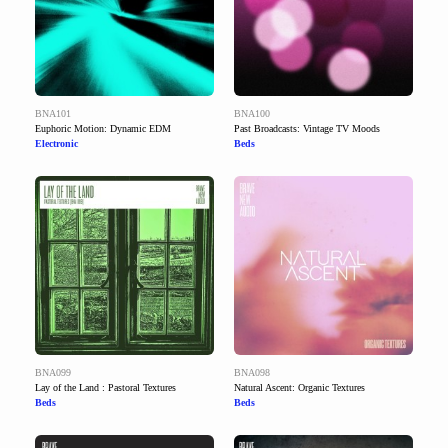
BNA101
BNA100
Euphoric Motion: Dynamic EDM
Past Broadcasts: Vintage TV Moods
Electronic
Beds
BNA099
BNA098
Lay of the Land : Pastoral Textures
Natural Ascent: Organic Textures
Beds
Beds