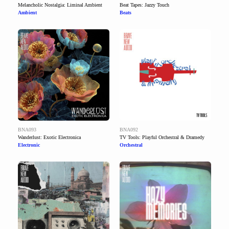
Melancholic Nostalgia: Liminal Ambient
Beat Tapes: Jazzy Touch
Ambient
Beats
BNA093
BNA092
Wanderlust: Exotic Electronica
TV Tools: Playful Orchestral & Dramedy
Electronic
Orchestral