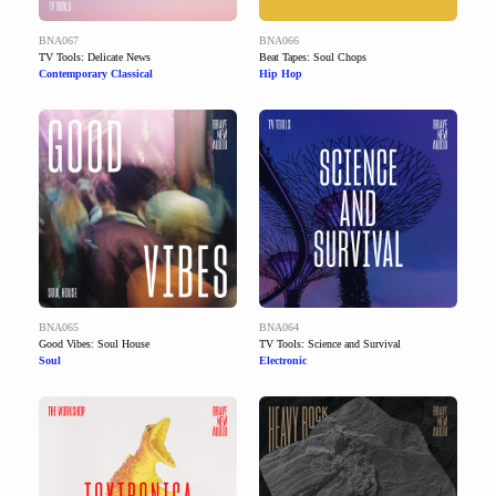
BNA067
BNA066
TV Tools: Delicate News
Beat Tapes: Soul Chops
Contemporary Classical
Hip Hop
BNA065
BNA064
Good Vibes: Soul House
TV Tools: Science and Survival
Soul
Electronic