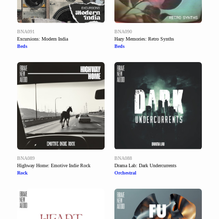
BNA091
BNA090
Excursions: Modern India
Hazy Memories: Retro Synths
Beds
Beds
BNA089
BNA088
Highway Home: Emotive Indie Rock
Drama Lab: Dark Undercurrents
Rock
Orchestral