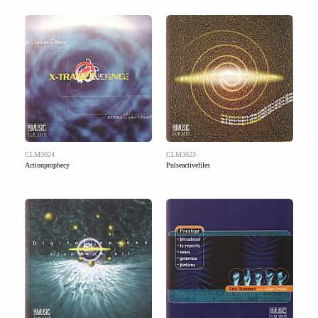
CLM3024
CLM3023
Actionprophecy
Pulseactivefiles