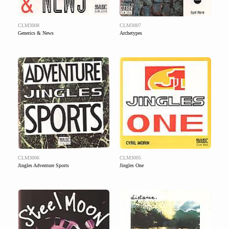
CLM3008
CLM3007
Generics & News
Archetypes
CLM3006
CLM3005
Jingles Adventure Sports
Jingles One