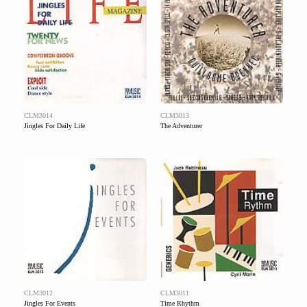
CLM3014
CLM3013
Jingles For Daily Life
The Adventurer
CLM3012
CLM3011
Jingles For Events
Time Rhythm