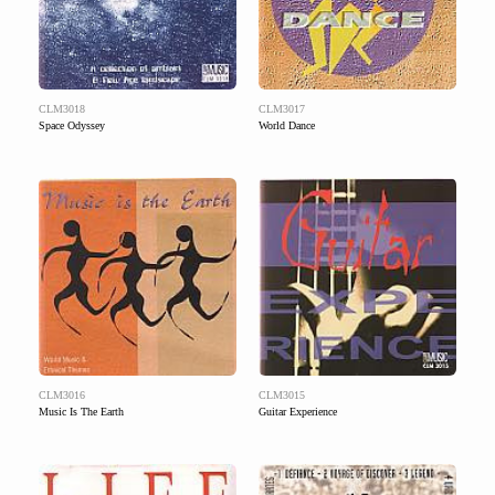
CLM3018
CLM3017
Space Odyssey
World Dance
CLM3016
CLM3015
Music Is The Earth
Guitar Experience