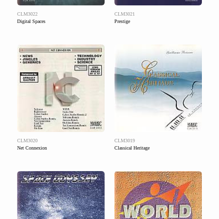
CLM3022
CLM3021
Digital Spaces
Prestige
CLM3020
CLM3019
Net Connexion
Classical Heritage