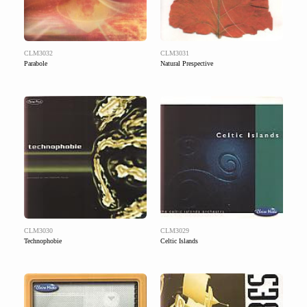
CLM3032
CLM3031
Parabole
Natural Prespective
CLM3030
CLM3029
Technophobie
Celtic Islands