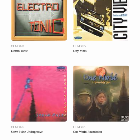
CLM3028
CLM3027
Electro Tonic
City Vibes
CLM3026
CLM3025
Steve Pulse Undergroove
One World Foundation