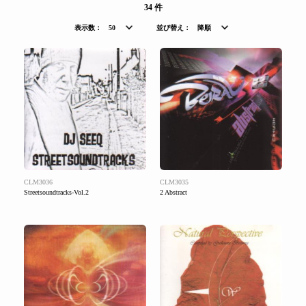
34 件
表示数：
50
並び替え：
降順
CLM3036
CLM3035
Streetsoundtracks-Vol.2
2 Abstract