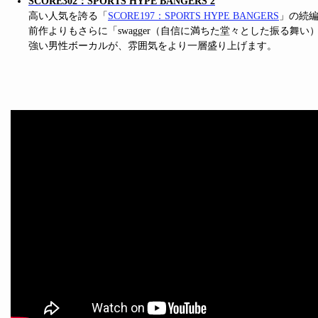
SCORE302：SPORTS HYPE BANGERS 2
高い人気を誇る「
SCORE197：SPORTS HYPE BANGERS
」の続
前作よりもさらに「swagger（自信に満ちた堂々とした振る舞い
強い男性ボーカルが、雰囲気をより一層盛り上げます。