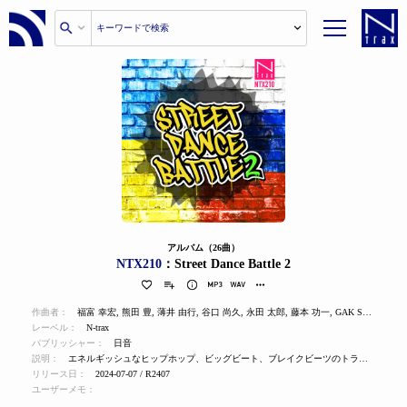
アルバム（26曲）
NTX210
：Street Dance Battle 2
作曲者：
福富 幸宏
,
熊田 豊
,
薄井 由行
,
谷口 尚久
,
永田 太郎
,
藤本 功一
,
GAK SATO
,
橋本
レーベル：
N-trax
パブリッシャー：
日音
説明：
エネルギッシュなヒップホップ、ビッグビート、ブレイクビーツのトラックは、バトルやパーティーに最適。
リリース日：
2024-07-07 / R2407
ユーザーメモ：