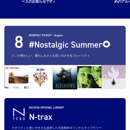
ースのお知らせです♬
めのアル
MONTHLY PICKUP - August -
#Nostalgic Summer🌻
どこか懐かしい、夏のふるさとを思い出させるプレイリスト
NICHION ORIGINAL LIBRARY
N-trax
クオリティと使いやすさを追求した日音制作オリジナルライブラリー