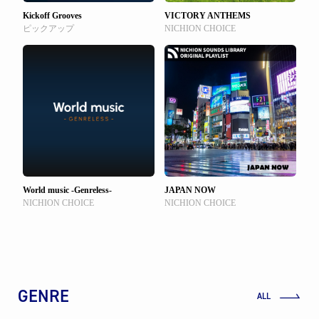
Kickoff Grooves
VICTORY ANTHEMS
ピックアップ
NICHION CHOICE
World music -Genreless-
JAPAN NOW
NICHION CHOICE
NICHION CHOICE
GENRE
ALL