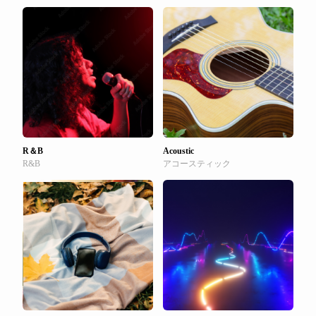
R＆B
Acoustic
R&B
アコースティック