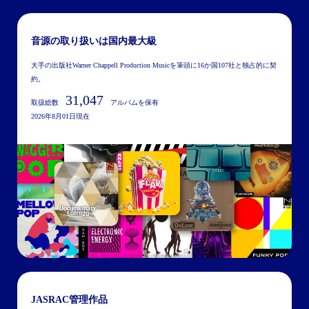
音源の取り扱いは
国内最大級
大手の出版社Warner Chappell Production Musicを筆頭に16か国107社と独占的に契
約。
31,047
取扱総数
アルバムを保有
2026年8月01日現在
JASRAC管理作品