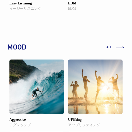
Easy Listening
EDM
イージーリスニング
EDM
MOOD
ALL
Aggressive
UPlifting
アグレッシブ
アップリフティング