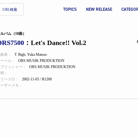
TOPICS
NEW RELEASE
CATEGO
URL検索
ルバム（10曲）
ORS7500
：Let's Dance!! Vol.2
作曲者：
T. Bigh
,
Yuka Matsuo
レーベル：
ORS MUSIK PRODUKTION
パブリッシャー：
ORS MUSIK PRODUKTION
説明：
リリース日：
2002-11-05 / R1200
ユーザーメモ：