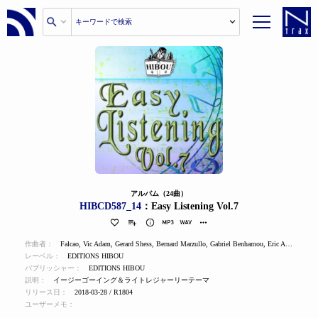
アルバム（24曲）
HIBCD587_14
：Easy Listening Vol.7
作曲者：
Falcao
,
Vic Adam
,
Gerard Shess
,
Bernard Marzullo
,
Gabriel Benhamou
,
Eric Aron
,
Gilber
レーベル：
EDITIONS HIBOU
パブリッシャー：
EDITIONS HIBOU
説明：
イージーゴーイング＆ライトレジャーリーテーマ
リリース日：
2018-03-28 / R1804
ユーザーメモ：