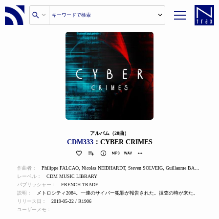
アルバム（20曲）
CDM333
：CYBER CRIMES
作曲者：
Philippe FALCAO
,
Nicolas NEIDHARDT
,
Steven SOLVEIG
,
Guillaume BARON
,
Pau
レーベル：
CDM MUSIC LIBRARY
パブリッシャー：
FRENCH TRADE
説明：
メトロシティ2084。一連のサイバー犯罪が報告された。捜査の時が来た。
リリース日：
2019-05-22 / R1906
ユーザーメモ：