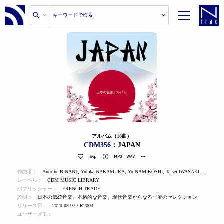
アルバム（18曲）
CDM356
：JAPAN
作曲者：
Antoine BINANT
,
Yutaka NAKAMURA
,
Yu NAMIKOSHI
,
Taisei IWASAKI
,
Regis M
レーベル：
CDM MUSIC LIBRARY
パブリッシャー：
FRENCH TRADE
説明：
日本の伝統音楽、本格的な音楽、現代音楽からなる一流のセレクション
リリース日：
2020-03-07 / R2003
ユーザーメモ：