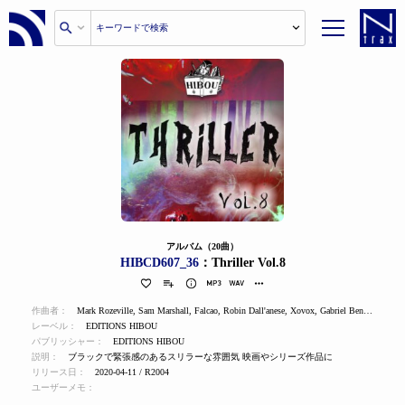
アルバム（20曲）
HIBCD607_36
：Thriller Vol.8
作曲者：
Mark Rozeville
,
Sam Marshall
,
Falcao
,
Robin Dall'anese
,
Xovox
,
Gabriel Benhamou
,
Jea
レーベル：
EDITIONS HIBOU
パブリッシャー：
EDITIONS HIBOU
説明：
ブラックで緊張感のあるスリラーな雰囲気 映画やシリーズ作品に
リリース日：
2020-04-11 / R2004
ユーザーメモ：