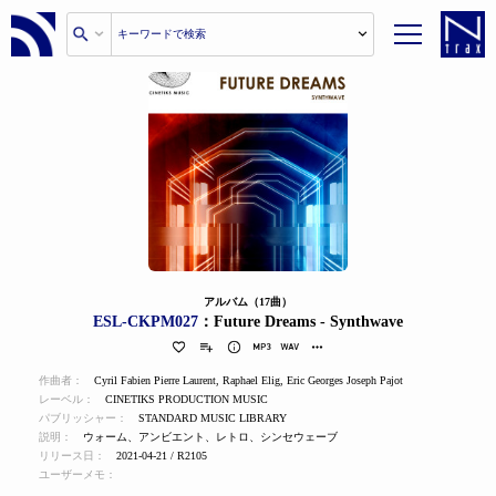
アルバム（17曲）
ESL-CKPM027
：Future Dreams - Synthwave
作曲者：
Cyril Fabien Pierre Laurent
,
Raphael Elig
,
Eric Georges Joseph Pajot
レーベル：
CINETIKS PRODUCTION MUSIC
パブリッシャー：
STANDARD MUSIC LIBRARY
説明：
ウォーム、アンビエント、レトロ、シンセウェーブ
リリース日：
2021-04-21 / R2105
ユーザーメモ：