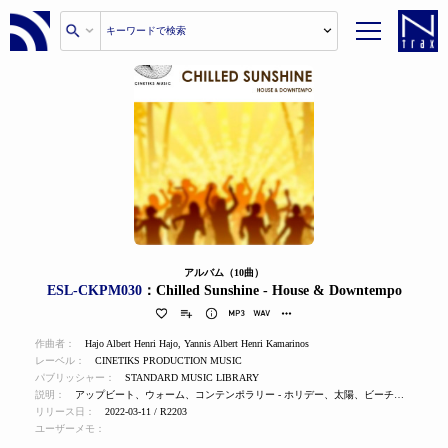
アルバム（10曲）
ESL-CKPM030
：Chilled Sunshine - House & Downtempo
作曲者：
Hajo Albert Henri Hajo
,
Yannis Albert Henri Kamarinos
レーベル：
CINETIKS PRODUCTION MUSIC
パブリッシャー：
STANDARD MUSIC LIBRARY
説明：
アップビート、ウォーム、コンテンポラリー - ホリデー、太陽、ビーチ、ナイトライフ、クラブ
リリース日：
2022-03-11 / R2203
ユーザーメモ：