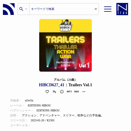
アルバム（21曲）
HIBCD627_41
：Trailers Vol.1
作曲者：
xOvOx
レーベル：
EDITIONS HIBOU
パブリッシャー：
EDITIONS HIBOU
説明：
アクション、アドベンチャー、スリラー、戦争などの予告編。
リリース日：
2023-01-20 / R2301
ユーザーメモ：